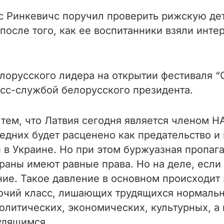
с Ринкевичс поручил проверить рижскую де
после того, как ее воспитанники взяли инте
лорусского лидера на открытии фестиваля “
есс-службой белорусского президента.
ем, что Латвия сегодня является членом Н
дних будет расценено как предательство и
 в Украине. Но при этом буржуазная пропага
раны имеют равные права. Но на деле, если
ние. Такое давление в основном происходит 
очий класс, лишающих трудящихся нормальн
олитических, экономических, культурных, а
удящимся.