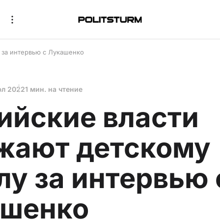
 за интервью с Лукашенко
юл 2022
1 мин. на чтение
ийские власти
жают детскому
лу за интервью 
ашенко