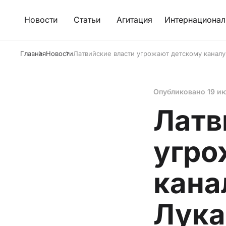
Новости
Статьи
Агитация
Интернационал
Главная
Новости
Латвийские власти угрожают детскому каналу
Опубликовано
19 и
Латв
угро
кана
Лук