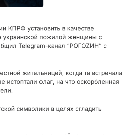
ии КПРФ установить в качестве
ие украинской пожилой женщины с
общил Telegram-канал “РОГОZИН” с
естной жительницей, когда та встречала
е истоптали флаг, на что оскорбленная
тели.
ской символики в целях сгладить