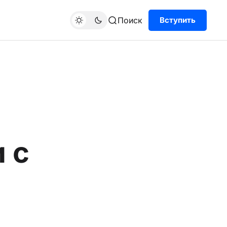
Поиск
Вступить
 с