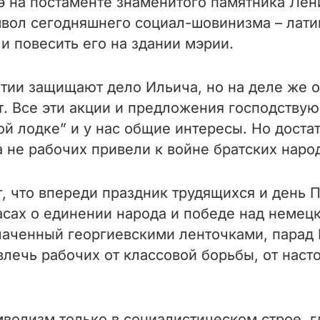
дэ на постаменте знаменитого памятника Лен
вол сегодняшнего социал-шовинизма – латин
и повесить его на здании мэрии.
ятии защищают дело Ильича, но на деле же 
. Все эти акции и предложения господству
ной лодке” и у нас общие интересы. Но доста
 не рабочих привели к войне братских наро
т, что впереди праздник трудящихся и день
асах о единении народа и победе над немец
лаченный георгиевскими ленточками, парад
твлечь рабочих от классовой борьбы, от нас
волизм только в социалистическом строе, г