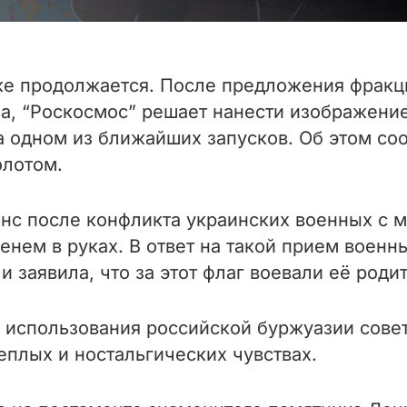
ке продолжается. После предложения фракц
за, “Роскосмос” решает нанести изображен
а одном из ближайших запусков. Об этом со
олотом.
нс после конфликта украинских военных с м
нем в руках. В ответ на такой прием военны
заявила, что за этот флаг воевали её роди
 использования российской буржуазии совет
еплых и ностальгических чувствах.