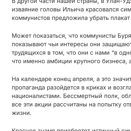
В другой части нашей страны, в Улан-У
изваяние головы Ильича красовался сим
коммунистов предложила убрать плакат 
Может показаться, что коммунисты Бур
показывают чьи интересы они защищают
трудящихся в том, что они с нами “в од
что именно амбиции крупного бизнеса, а
На календаре конец апреля, а это значи
пропаганда разойдется в криках и возгл
националистами. Бессмертный полк, об
все эти акции рассчитаны на попытку о
жизни.
Красное знамя приобретет истинный сим