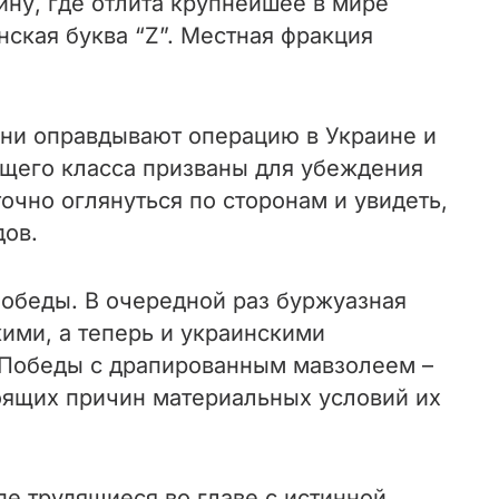
ину, где отлита крупнейшее в мире
ская буква “Z”. Местная фракция
они оправдывают операцию в Украине и
ющего класса призваны для убеждения
точно оглянуться по сторонам и увидеть,
дов.
 Победы. В очередной раз буржуазная
кими, а теперь и украинскими
 Победы с драпированным мавзолеем –
тоящих причин материальных условий их
де трудящиеся во главе с истинной