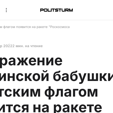
м флагом появится на ракете "Роскосмоса
пр 2022
2 мин. на чтение
ражение
инской бабушки
тским флагом
ится на ракете