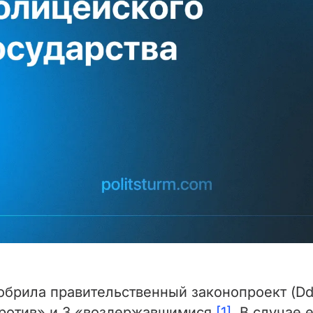
обрила правительственный законопроект (DdL
«против» и 3 «воздержавшимися
[1]
. В случае 