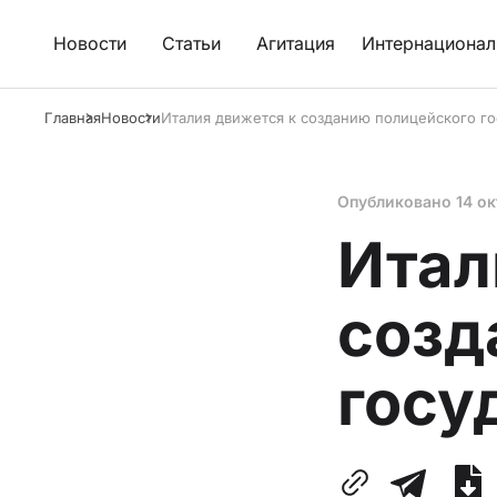
Новости
Статьи
Агитация
Интернационал
Главная
Новости
Италия движется к созданию полицейского го
Опубликовано
14 о
Итал
созд
госу