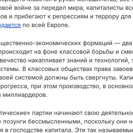
овой войне за передел мира, капиталисты в
 и прибегают к репрессиям и террору для 
дается
по всей Европе.
бщественно-экономических формаций — два
 происходит на фоне классовой борьбы и сме
вечество накапливает знаний и технологий,
стемы. В классовых обществах права завоев
воей системой должны быть свергнуты. Кап
рогресса, при этом производство, в основно
й миллиардеров.
ческие» партии начинают свою деятельност
е лозунги бессмысленными, поскольку они 
я в господстве капитала. Эти так называем