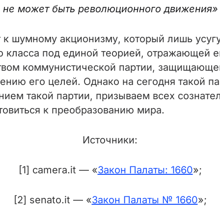
не может быть революционного движения» — 
т к шумному акционизму, который лишь усуг
о класса под единой теорией, отражающей е
твом коммунистической партии, защищающей
ию его целей. Однако на сегодня такой пар
анием такой партии, призываем всех сознат
отовиться к преобразованию мира.
Источники:
[1] camera.it — «
Закон Палаты: 1660
»;
[2] senato.it — «
Закон Палаты № 1660
»;