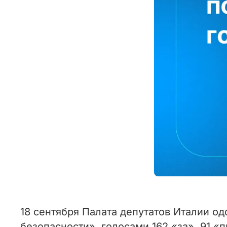
18 сентября Палата депутатов Италии од
безопасности», голосами 162 «за», 91 