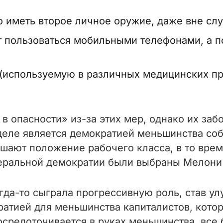
 иметь второе личное оружие, даже вне сл
 пользоваться мобильными телефонами, а по
 (используемую в различных медицинских пр
 опасности» из-за этих мер, однако их забо
еле является демократией меньшинства собс
дшают положение рабочего класса, в то врем
альной демократии были выбраны Мелони и
гда-то сыграла прогрессивную роль, став 
кратией для меньшинства капиталистов, кот
сосредоточивается в руках меньшинства, все