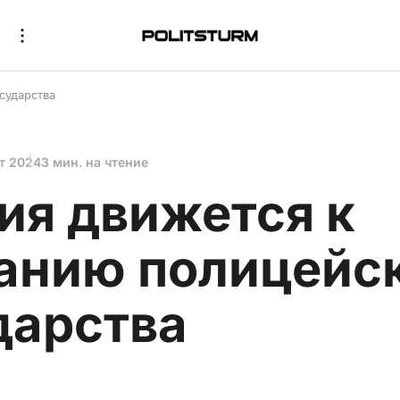
сударства
кт 2024
3 мин. на чтение
ия движется к
анию полицейс
дарства