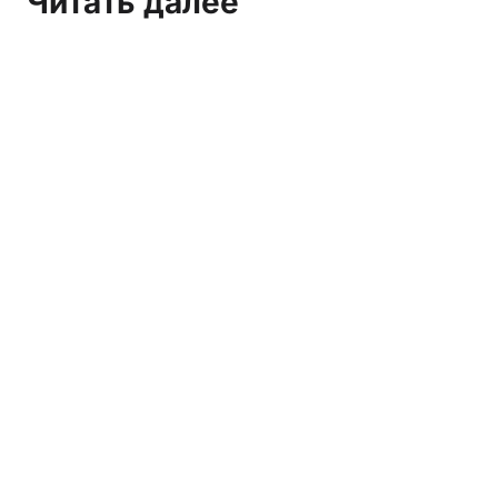
Читать далее
Марксистско-ленинское СМИ и организация