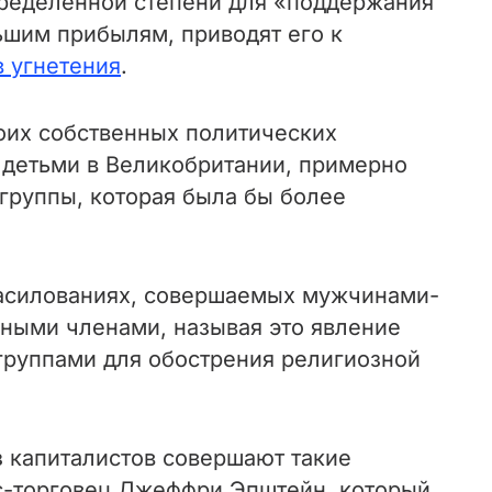
пределенной степени для «поддержания
ьшим прибылям, приводят его к
 угнетения
.
воих собственных политических
д детьми в Великобритании, примерно
группы, которая была бы более
насилованиях, совершаемых мужчинами-
ными членами, называя это явление
группами для обострения религиозной
з капиталистов совершают такие
кс-торговец Джеффри Эпштейн, который