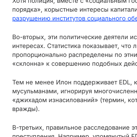
Хотя полиция, вместе с «социальным го
порядка», корыстные интересы капитали
разрушению институтов социального об
Во-вторых, эти политические деятели и
интересах. Статистика показывает, что
пропорционально распределены по этнич
«склонна» к совершению подобных дейс
Тем не менее Илон поддерживает EDL, 
мусульманами, игнорируя многочисленн
«джихадом изнасилований» (термин, ко
вражды).
В-третьих, правильное расследование э
преступления. Например, упомянутый E