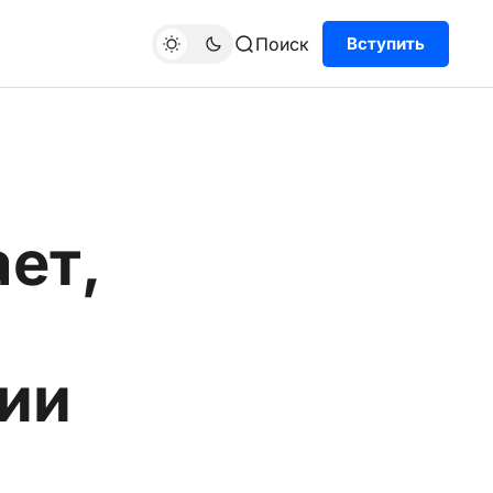
Поиск
Вступить
ет,
ии