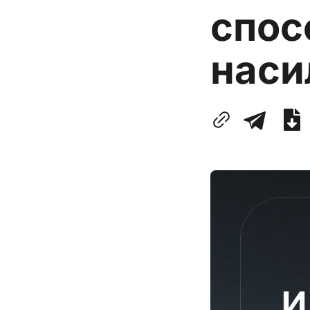
спос
наси