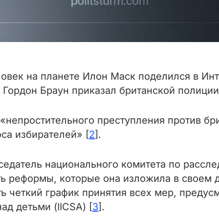
овек на планете Илон Маск поделился в Инт
Гордон Браун приказал британской полиции
«непростительного преступления против брит
са избирателей» [
2
].
едатель национального комитета по рассле
 реформы, которые она изложила в своем до
ить четкий график принятия всех мер, пред
д детьми (IICSA) [
3
].