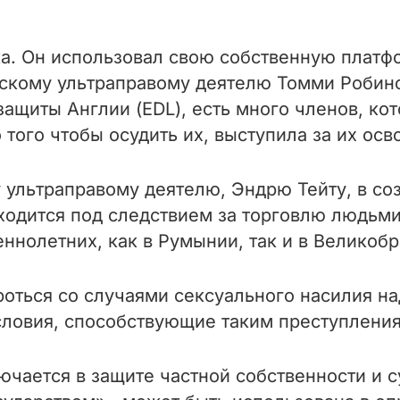
. Он использовал свою собственную платфо
скому ультраправому деятелю Томми Робин
защиты Англии (EDL), есть много членов, к
 того чтобы осудить их, выступила за их ос
ультраправому деятелю, Эндрю Тейту, в со
аходится под следствием за торговлю людьм
ннолетних, как в Румынии, так и в Великобр
оться со случаями сексуального насилия на
словия, способствующие таким преступлени
ючается в защите частной собственности и 