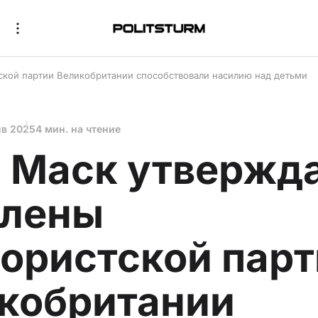
ской партии Великобритании способствовали насилию над детьми
нв 2025
4 мин. на чтение
 Маск утвержда
члены
ористской парт
кобритании