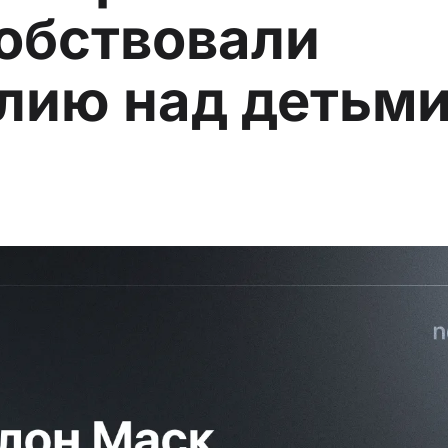
обствовали
лию над детьм