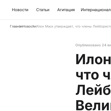
Новости
Статьи
Агитация
Интернационал
Главная
Новости
Илон Маск утверждает, что члены Лейборист
Опубликовано
24 я
Илон
что 
Лейб
Вели