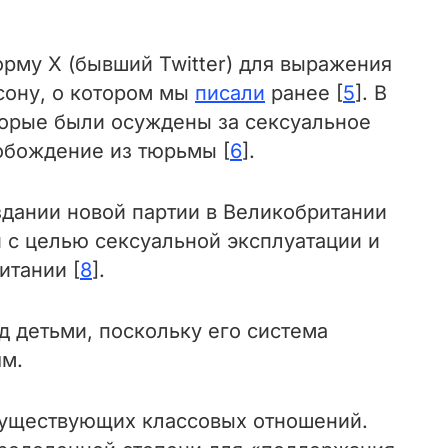
рму X (бывший Twitter) для выражения
сону, о котором мы
писали
ранее [
5
]. В
оторые были осуждены за сексуальное
вобождение из тюрьмы [
6
].
здании новой партии в Великобритании
и с целью сексуальной эксплуатации и
итании [
8
].
д детьми, поскольку его система
ям.
существующих классовых отношений.