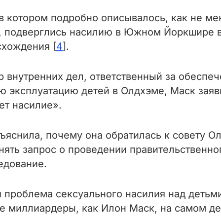
, в котором подробно описывалось, как не м
т, подверглись насилию в Южном Йоркшире в 
схождения [
4
].
р внутренних дел, ответственный за обеспе
 эксплуатацию детей в Олдхэме, Маск заяви
ет насилие».
ъяснила, почему она обратилась к совету О
нять запрос о проведении правительственно
едование.
 проблема сексуального насилия над детьми,
ие миллиардеры, как Илон Маск, на самом д