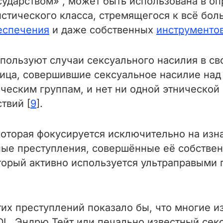
сударством» , может быть использована в о
стического класса, стремящегося к всё бол
еспечения
и даже собственных
инструментов
спользуют случаи сексуального насилия в с
 лица, совершившие сексуальное насилие на
еским группам, и нет ни одной этнической 
твий [
9
].
которая фокусируется исключительно на из
ые преступления, совершённые её собствен
торый активно используется ультраправыми 
тих преступлений показало бы, что многие и
DL, Эндрю Тейт или печально известный се