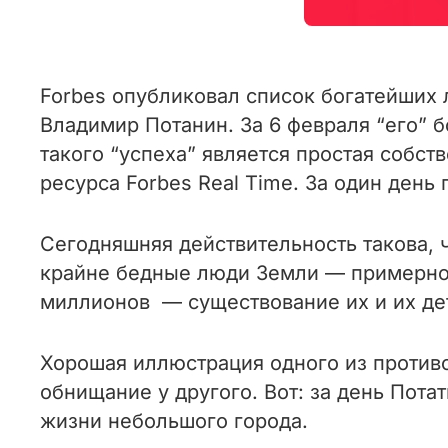
Forbes опубликовал список богатейших
Владимир Потанин. За 6 февраля “его” б
такого “успеха” является простая собст
ресурса Forbes Real Time. За один день 
Сегодняшняя действительность такова, ч
крайне бедные люди Земли — примерно 7
миллионов — существование их и их де
Хорошая иллюстрация одного из противо
обнищание у другого. Вот: за день Пота
жизни небольшого города.