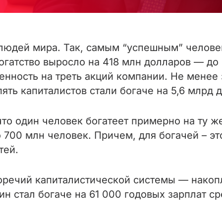
 людей мира. Так, самым “успешным” челове
огатство выросло на 418 млн долларов — до 
венность на треть акций компании. Не менее
пять капиталистов стали богаче на 5,6 млрд 
то один человек богатеет примерно на ту ж
00 млн человек. Причем, для богачей – это 
тей.
речий капиталистической системы — накопле
тин стал богаче на 61 000 годовых зарплат с