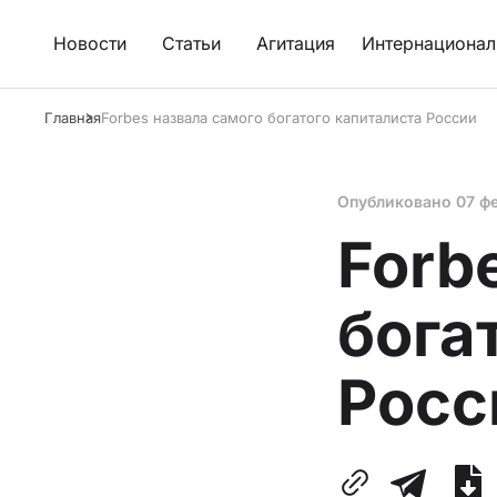
Новости
Статьи
Агитация
Интернационал
Главная
Forbes назвала самого богатого капиталиста России
Опубликовано
07 ф
Forb
бога
Росс