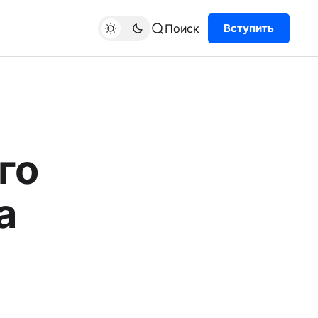
Поиск
Вступить
го
а