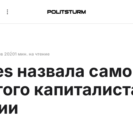
ев 2020
1 мин. на чтение
es назвала само
того капиталист
ии