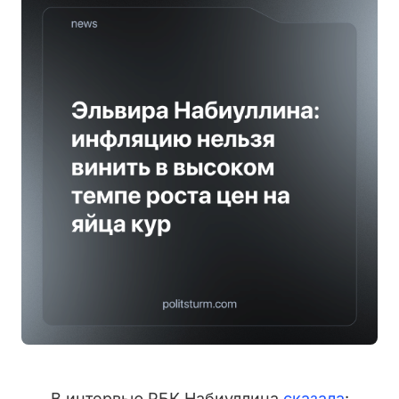
В интервью РБК Набиуллина
сказала
: