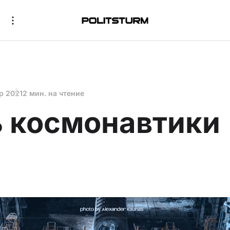
р 2021
2 мин. на чтение
 космонавтики