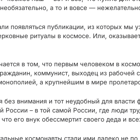
необязательно, а то и вовсе — нежелательн
али появляться публикации, из которых мы у
рковные ритуалы в космосе. Или, оказывае
ается в том, что первым человеком в космо
гражданин, коммунист, выходец из рабочей 
монополией, а крупнейшим в мире пролетар
 без внимания и тот неудобный для власти ф
 России – в той самой России, где люди тру
, что его внук обессмертит своего деда и вс
стальные космонавты стали ими далеко не по