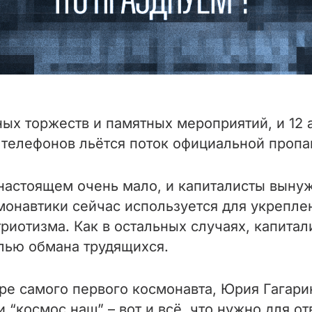
ных торжеств и памятных мероприятий, и 12
и телефонов льётся поток официальной проп
 настоящем очень мало, и капиталисты выну
монавтики сейчас используется для укрепле
риотизма. Как в остальных случаях, капитал
целью обмана трудящихся.
ре самого первого космонавта, Юрия Гагари
 “космос наш” – вот и всё, что нужно для о