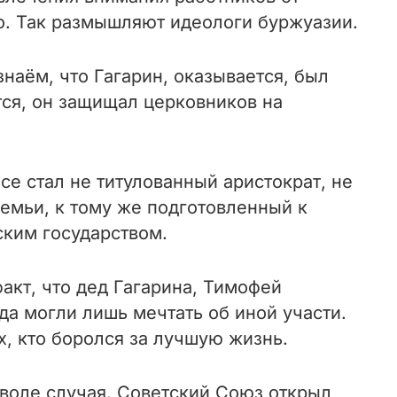
о. Так размышляют идеологи буржуазии.
знаём, что Гагарин, оказывается, был
тся, он защищал церковников на
се стал не титулованный аристократ, не
семьи, к тому же подготовленный к
ским государством.
акт, что дед Гагарина, Тимофей
да могли лишь мечтать об иной участи.
ех, кто боролся за лучшую жизнь.
 воле случая. Советский Союз открыл