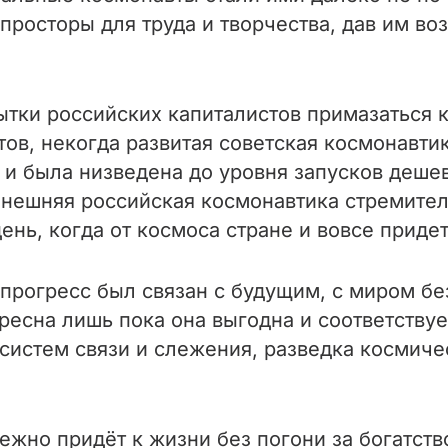
росторы для труда и творчества, дав им во
тки российских капиталистов примазаться к
тов, некогда развитая советская космонавти
 и была низведена до уровня запусков дешев
нешняя российская космонавтика стремител
ень, когда от космоса стране и вовсе придет
рогресс был связан с будущим, с миром без 
ресна лишь пока она выгодна и соответствуе
 систем связи и слежения, разведка космич
жно придёт к жизни без погони за богатство