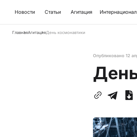
Новости
Статьи
Агитация
Интернационал
Главная
Агитация
День космонавтики
Опубликовано
12 ап
День