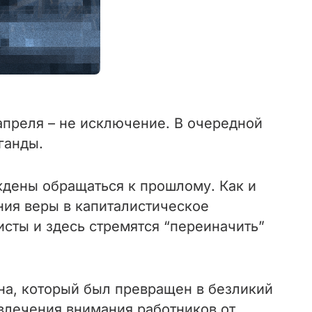
 апреля – не исключение. В очередной
аганды.
ждены обращаться к прошлому. Как и
ния веры в капиталистическое
исты и здесь стремятся “переиначить”
на, который был превращен в безликий
твлечения внимания работников от