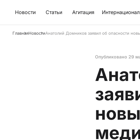
Новости
Статьи
Агитация
Интернационал
Главная
Новости
Анатолий Домников заявил об опасности нов
Опубликовано
29 м
Анат
заяв
новы
мед