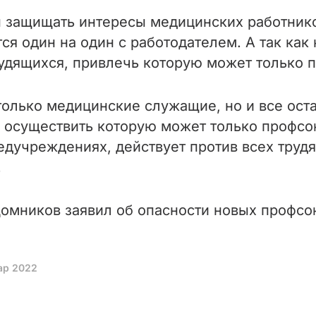
 защищать интересы медицинских работнико
я один на один с работодателем. А так ка
удящихся, привлечь которую может только 
олько медицинские служащие, но и все ост
, осуществить которую может только профсо
едучреждениях, действует против всех труд
.
омников заявил об опасности новых профсою
ар 2022