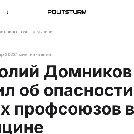
ых профсоюзов в медицине
ар 2022
1 мин. на чтение
олий Домников
ил об опасности
х профсоюзов 
ицине