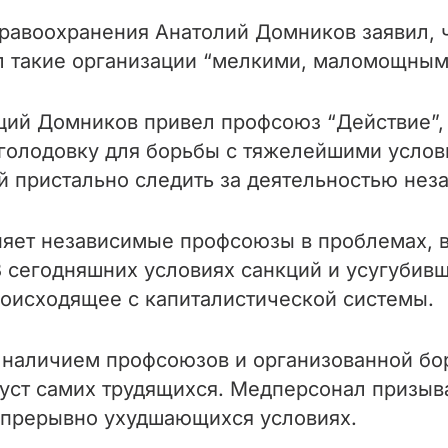
равоохранения Анатолий Домников заявил, 
ал такие организации “мелкими, маломощным
ций Домников привел профсоюз “Действие”, 
олодовку для борьбы с тяжелейшими услов
 пристально следить за деятельностью нез
няет независимые профсоюзы в проблемах,
 сегодняшних условиях санкций и усугубив
роисходящее с капиталистической системы.
наличием профсоюзов и организованной бор
 уст самих трудящихся. Медперсонал призы
епрерывно ухудшающихся условиях.