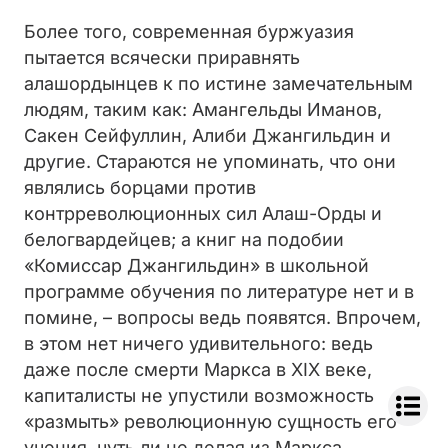
Более того, современная буржуазия
пытается всячески приравнять
алашордынцев к по истине замечательным
людям, таким как: Амангельды Иманов,
Сакен Сейфуллин, Алиби Джангильдин и
другие. Стараются не упоминать, что они
являлись борцами против
контрреволюционных сил Алаш-Орды и
белогвардейцев; а книг на подобии
«Комиссар Джангильдин» в школьной
программе обучения по литературе нет и в
помине, – вопросы ведь появятся. Впрочем,
в этом нет ничего удивительного: ведь
даже после смерти Маркса в XIX веке,
капиталисты не упустили возможность
«размыть» революционную сущность его
учения, чуть ли не делая из Маркса