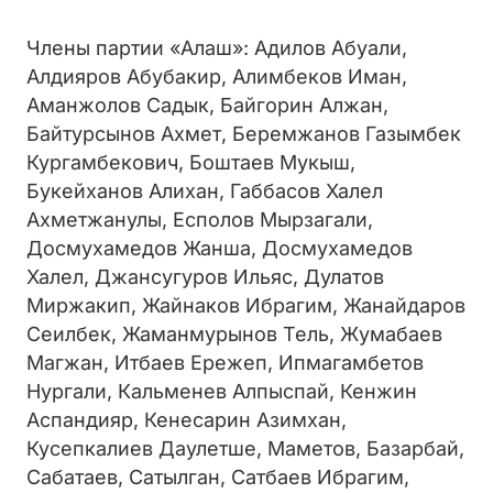
Члены партии «Алаш»: Адилов Абуали,
Алдияров Абубакир, Алимбеков Иман,
Аманжолов Садык, Байгорин Алжан,
Байтурсынов Ахмет, Беремжанов Газымбек
Кургамбекович, Боштаев Мукыш,
Букейханов Алихан, Габбасов Халел
Ахметжанулы, Есполов Мырзагали,
Досмухамедов Жанша, Досмухамедов
Халел, Джансугуров Ильяс, Дулатов
Миржакип, Жайнаков Ибрагим, Жанайдаров
Сеилбек, Жаманмурынов Тель, Жумабаев
Магжан, Итбаев Ережеп, Ипмагамбетов
Нургали, Кальменев Алпыспай, Кенжин
Аспандияр, Кенесарин Азимхан,
Кусепкалиев Даулетше, Маметов, Базарбай,
Сабатаев, Сатылган, Сатбаев Ибрагим,