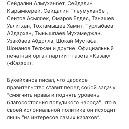
Сейдалин Алмуханбет, Сейдалин
Кырымкерей, Сейдалин Тлеумуханбет,
Сеитов Асылбек, Омаров Елдес, Танашев
Уалитхан, Тохтамышев Хамит, Турлыбаев
Айдархан, Тынышпаев Мухамеджан,
Узакбаев Абдолла, Шокай Мустафа,
Шонанов Телжан и другие. Официальный
печатный орган партии – газета «Қазақ»
(«Казах»).
Букейханов писал, что царское
правительство ставит перед собой задачу
“смягчить нравы и поднять уровень
благосостояния полудикого народа”, что в
своей колониальной политике он исходит
лишь “из интересов самих казахов”.